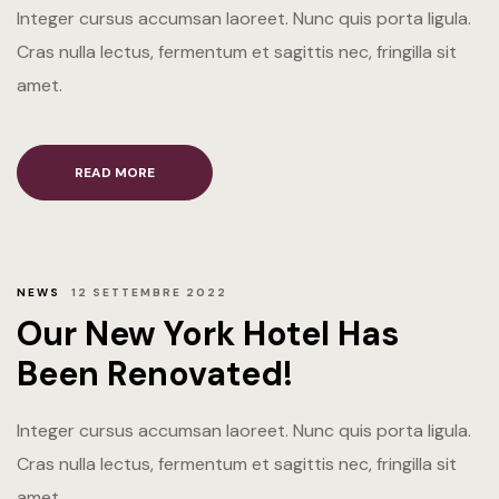
Integer cursus accumsan laoreet. Nunc quis porta ligula.
LANG
LANG
Suite Olio
Cras nulla lectus, fermentum et sagittis nec, fringilla sit
amet.
Suite Vino
Suite Bollic
READ MORE
WINE RET
PRENOTA 
NEWS
12 SETTEMBRE 2022
Our New York Hotel Has
PRENOTA 
Been Renovated!
GALLERY
Integer cursus accumsan laoreet. Nunc quis porta ligula.
CONTATTI
Cras nulla lectus, fermentum et sagittis nec, fringilla sit
LANG
amet.