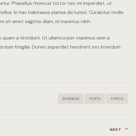
tetur. Phasellus rhoncus tortor nec mi imperdiet, ut
Italiano
llus. In hac habitasse platea dictumst. Curabitur mollis
am sit amet sagittis diam, id maximus nibh.
English
cies quam a tincidunt. Ut ullamcorper maximus sem a
rdum fringilla. Donec imperdiet hendrerit est interdum
BUSINESS
POSTS
TOPICS
NEXT