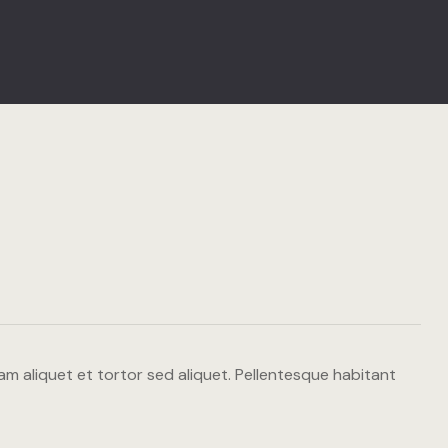
LANG
LANG
Suite Olio
Suite Vino
Suite Bollic
WINE RET
PRENOTA 
PRENOTA 
GALLERY
am aliquet et tortor sed aliquet. Pellentesque habitant
CONTATTI
LANG