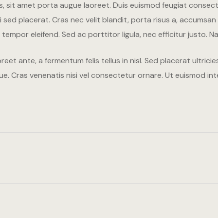
tis, sit amet porta augue laoreet. Duis euismod feugiat consec
 placerat. Cras nec velit blandit, porta risus a, accumsan te
tempor eleifend. Sed ac porttitor ligula, nec efficitur justo. N
eet ante, a fermentum felis tellus in nisl. Sed placerat ultri
. Cras venenatis nisi vel consectetur ornare. Ut euismod inte