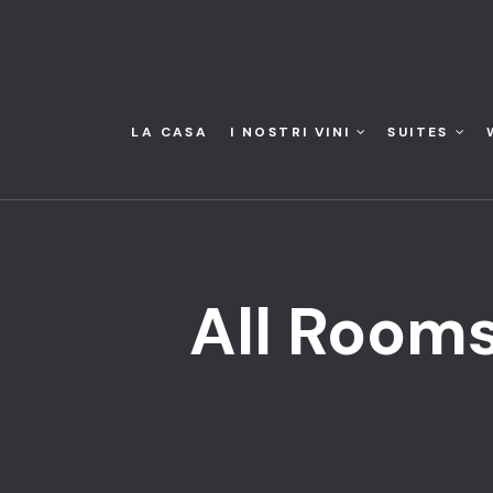
LA CASA
I NOSTRI VINI
SUITES
All Room