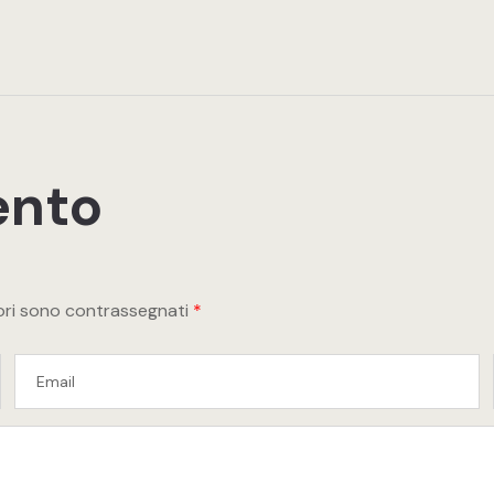
ento
tori sono contrassegnati
*