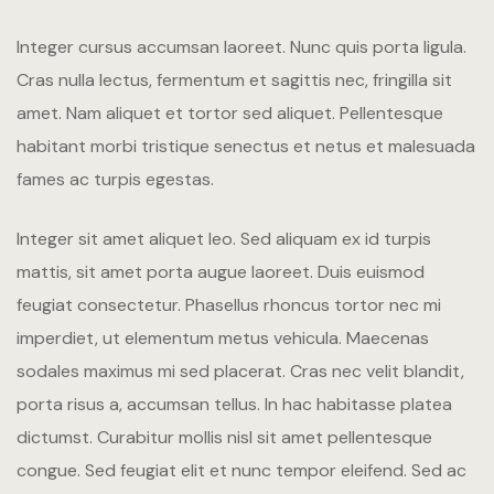
LANG
LANG
Integer cursus accumsan laoreet. Nunc quis porta ligula.
Suite Olio
Cras nulla lectus, fermentum et sagittis nec, fringilla sit
Suite Vino
amet.
Nam aliquet et tortor sed aliquet. Pellentesque
habitant morbi tristique senectus et netus et malesuada
Suite Bollic
fames ac turpis egestas.
WINE RET
Integer sit amet aliquet leo. Sed aliquam ex id turpis
PRENOTA 
mattis, sit amet porta augue laoreet. Duis euismod
feugiat consectetur. Phasellus rhoncus tortor nec mi
PRENOTA 
imperdiet, ut elementum metus vehicula. Maecenas
sodales maximus mi sed placerat. Cras nec velit blandit,
GALLERY
porta risus a, accumsan tellus. In hac habitasse platea
CONTATTI
dictumst. Curabitur mollis nisl sit amet pellentesque
congue. Sed feugiat elit et nunc tempor eleifend. Sed ac
LANG