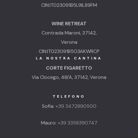
CIN:IT023091B5L9IL89FM
WINE RETREAT
Contrada Maroni, 37142,
Verona
CIN:IT023091B5O3AKWRCP
LA NOSTRA CANTINA
CORTE FIGARETTO
Via Clocego, 48/A, 37142, Verona
TELEFONO
Sofia:
+39 3472890500
Mauro:
+39 3358390747