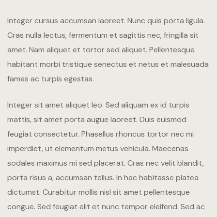
LANG
LANG
Integer cursus accumsan laoreet. Nunc quis porta ligula.
Suite Olio
Cras nulla lectus, fermentum et sagittis nec, fringilla sit
Suite Vino
amet.
Nam aliquet et tortor sed aliquet. Pellentesque
habitant morbi tristique senectus et netus et malesuada
Suite Bollic
fames ac turpis egestas.
WINE RET
Integer sit amet aliquet leo. Sed aliquam ex id turpis
PRENOTA 
mattis, sit amet porta augue laoreet. Duis euismod
feugiat consectetur. Phasellus rhoncus tortor nec mi
PRENOTA 
imperdiet, ut elementum metus vehicula. Maecenas
sodales maximus mi sed placerat. Cras nec velit blandit,
GALLERY
porta risus a, accumsan tellus. In hac habitasse platea
CONTATTI
dictumst. Curabitur mollis nisl sit amet pellentesque
congue. Sed feugiat elit et nunc tempor eleifend. Sed ac
LANG