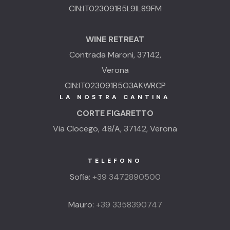
CIN:IT023091B5L9IL89FM
WINE RETREAT
Contrada Maroni, 37142,
Verona
CIN:IT023091B5O3AKWRCP
LA NOSTRA CANTINA
CORTE FIGARETTO
Via Clocego, 48/A, 37142, Verona
TELEFONO
Sofia:
+39 3472890500
Mauro:
+39 3358390747