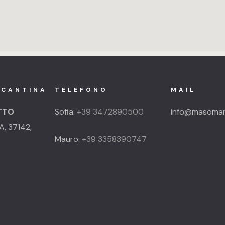
 CANTINA
TELEFONO
MAIL
TTO
Sofia:
+39 3472890500
info@masomaro
A, 37142,
Mauro:
+39 3358390747