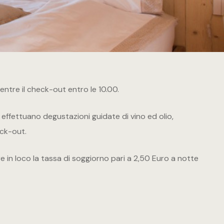
LANG
LANG
Suite Olio
Suite Vino
Suite Bollic
mentre il check-out entro le 10.00.
WINE RET
i effettuano degustazioni guidate di vino ed olio,
PRENOTA 
eck-out.
PRENOTA 
re in loco la tassa di soggiorno pari a 2,50 Euro a notte
GALLERY
CONTATTI
LANG