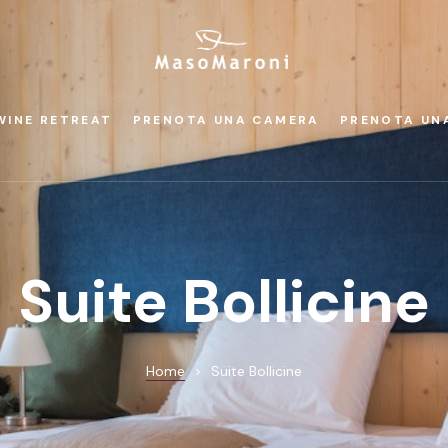
WINE RETREAT
PRENOTA UNA CAMERA
PRENOTA UN
Suite Bollicine
Home
>
Suite Bollicine